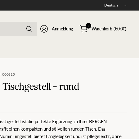
Land/Region
aktualisieren
Suchen
0
Anmeldung
Warenkorb
(€0,00)
Sie
nach
irgendetwas
: 000315
ischgestell - rund
chgestell ist die perfekte Ergänzung zu Ihrer BERGEN
hafft einen kompakten und stilvollen runden Tisch. Das
luminiumgestell bietet Langlebigkeit und ist pflegeleicht, ohne