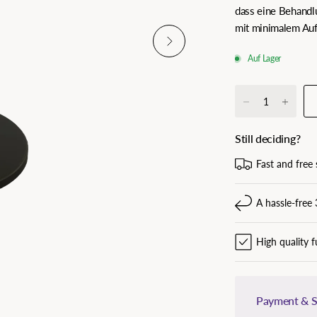
dass eine Behandlu
mit minimalem Au
Auf Lager
Still deciding?
Fast and free 
A hassle-free 
High quality f
Payment & S