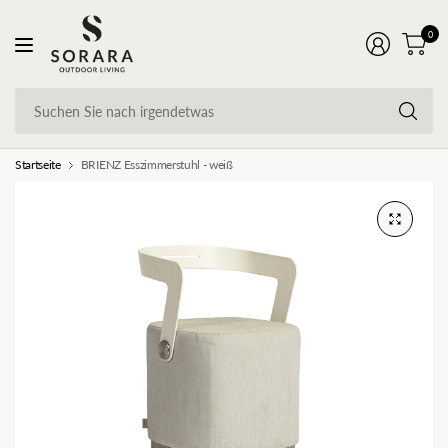
0
Su
Si
na
ir
Startseite
BRIENZ Esszimmerstuhl - weiß