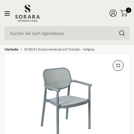
0
Su
Si
na
ir
Startseite
DUBLIN Esszimmersessel mit Textylen - hellgrau