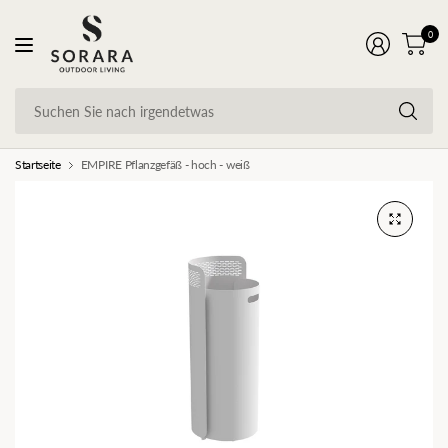
0
Su
Si
na
ir
Startseite
EMPIRE Pflanzgefäß - hoch - weiß