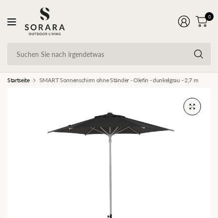
0
Su
Si
na
ir
Startseite
SMART Sonnenschirm ohne Ständer - Olefin - dunkelgrau - 2,7 m