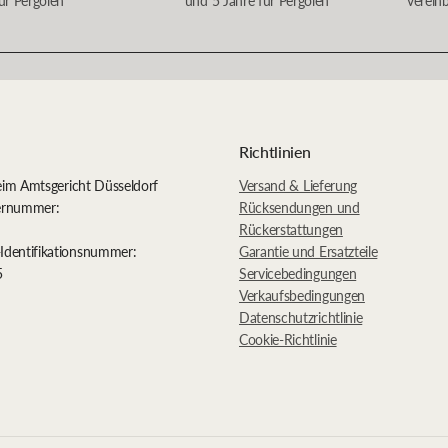
ür Pergolen
und 5 Jahre für Pergolen
verein
Richtlinien
eim Amtsgericht Düsseldorf
Versand & Lieferung
ternummer:
Rücksendungen und
Rückerstattungen
Identifikationsnummer:
Garantie und Ersatzteile
5
Servicebedingungen
Verkaufsbedingungen
Datenschutzrichtlinie
Cookie-Richtlinie