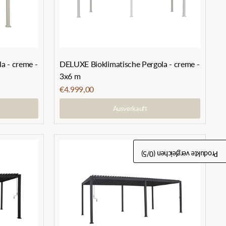
a - creme -
DELUXE Bioklimatische Pergola - creme -
3x6 m
€4.999,00
Ausverkauft
/5)
0
Produkte vergleichen (