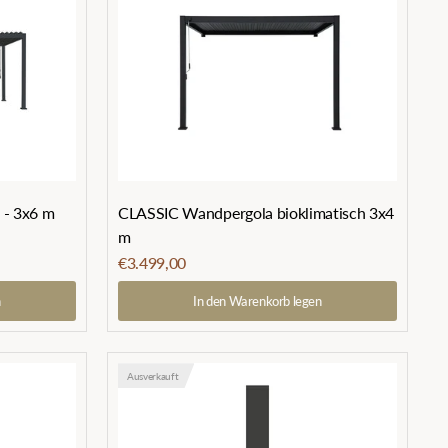
 - 3x6 m
CLASSIC Wandpergola bioklimatisch 3x4
m
€3.499,00
n
In den Warenkorb legen
Ausverkauft