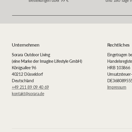
Bestellungen über 99 €
und 180 Tage f
Unternehmen
Rechtliches
Sorara Outdoor Living
Eingetragen b
(eine Marke der Imagine Lifestyle GmbH)
Handelsregis
Königsallee 96
HRB 103866
40212 Düsseldorf
Umsatzsteuer-
Deutschland
DE36808955
+49 211 89 09 40 69
Impressum
kontakt@sorara.de