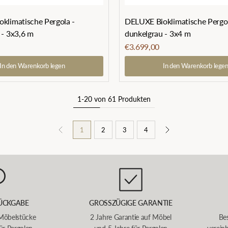
klimatische Pergola -
DELUXE Bioklimatische Pergol
 - 3x3,6 m
dunkelgrau - 3x4 m
€3.699,00
In den Warenkorb legen
In den Warenkorb lege
1-20 von 61 Produkten
1
2
3
4
ÜCKGABE
GROSSZÜGIGE GARANTIE
 Möbelstücke
2 Jahre Garantie auf Möbel
Bes